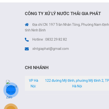
CÔNG TY XỬ LÝ NƯỚC THẢI GIA PHÁT
Địa chỉ CN: 197 Trần Nhân Tông, Phường Nam Định
tỉnh Ninh Bình
Hotline : 0832 29 82 82
xlntgiaphat@gmail.com
CHI NHÁNH
VP Hà
122 đường Mỹ Đình, phường Mỹ Đình 2, T
Nội:
Hà Nội