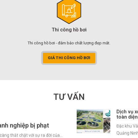
Thi công hồ bơi
Thi công hồ bơi - đảm bảo chất lượng đẹp mắt.
GIÁ THI CÔNG HỒ BƠI
TƯ VẤN
Dịch vụ x
toàn diện
anh nghiệp bị phạt
Đặc khu Vâ
Quảng Ninh
càng thắt chặt với sự ra đời của…