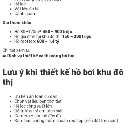
Hệ lọc
Vật liệu ốp lát
Cảnh quan
Giá tham khảo:
Hồ 80–120m²:
450 – 900 triệu
Hồ gia đình tại khu đô thị:
150 – 300 triệu
Hồ rooftop:
600 – 1.4 tỷ
Chi tiết xem tại:
➡️
Dịch vụ thiết kế và thi công hồ bơi
Lưu ý khi thiết kế hồ bơi khu đô
thị
Ưu tiên an toàn cư dân
Chọn vật liệu bền thời tiết
Hệ lọc công suất lớn
Bố trí khu trẻ em tách biệt
Camera – cứu hộ đầy đủ
Đảm bảo chống thấm chuẩn rooftop (nếu đặt trên cao).