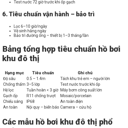
Test nước 72 giờ trước khi ốp gạch
6. Tiêu chuẩn vận hành – bảo trì
Lọc 6–10 giờ/ngày
Vệ sinh hằng ngày
Bảo trì đường ống – thiết bị 1–3 tháng/lần
Bảng tổng hợp tiêu chuẩn hồ bơi
khu đô thị
Hạng mục
Tiêu chuẩn
Ghi chú
Độ sâu
0.5 – 1.4m
Tách khu trẻ em – người lớn
Chống thấm
3–5 lớp
Test nước trước khi ốp
Hệ lọc
Tuần hoàn < 3 giờ
Máy bơm công suất lớn
Gạch ốp
R11 chống trượt
Mosaic/porcelain
Chiếu sáng
IP68
An toàn điện
An toàn
Nội quy – biển báo
Camera – cứu hộ
Các mẫu hồ bơi khu đô thị phổ