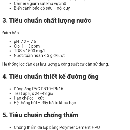
Camera giám sát khu vực hồ
Biển cảnh báo độ sâu – nội quy
3. Tiêu chuẩn chất lượng nước
Đảm bảo:
pH: 7.2 – 7.6
Clo: 1 – 3 ppm
TDS < 1500 mg/L
Nước tuần hoàn < 3 giờ/lượt
Hệ thống lọc cần đạt lưu lượng ≥ công suất cư dân sử dụng.
4. Tiêu chuẩn thiết kế đường ống
Dùng ống PVC PN10–PN16
Test áp lực 24–48 giờ
Hạn chế co – cút
Hệ thống hút – đẩy bố trí khoa học
5. Tiêu chuẩn chống thấm
Chống thấm đa lớp bằng Polymer Cement + PU