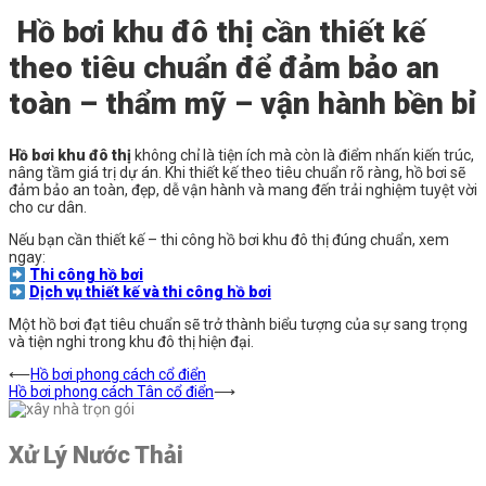
Hồ bơi khu đô thị cần thiết kế
theo tiêu chuẩn để đảm bảo an
toàn – thẩm mỹ – vận hành bền bỉ
Hồ bơi khu đô thị
không chỉ là tiện ích mà còn là điểm nhấn kiến trúc,
nâng tầm giá trị dự án. Khi thiết kế theo tiêu chuẩn rõ ràng, hồ bơi sẽ
đảm bảo an toàn, đẹp, dễ vận hành và mang đến trải nghiệm tuyệt vời
cho cư dân.
Nếu bạn cần thiết kế – thi công hồ bơi khu đô thị đúng chuẩn, xem
ngay:
Thi công hồ bơi
Dịch vụ thiết kế và thi công hồ bơi
Một hồ bơi đạt tiêu chuẩn sẽ trở thành biểu tượng của sự sang trọng
và tiện nghi trong khu đô thị hiện đại.
Điều
⟵
Hồ bơi phong cách cổ điển
Hồ bơi phong cách Tân cổ điển
⟶
hướng
bài
Xử Lý Nước Thải