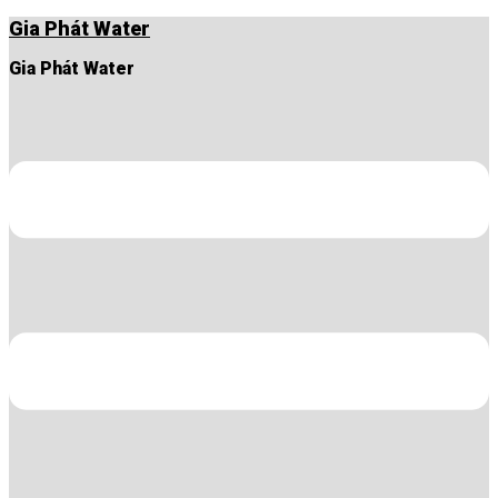
Chuyển
Gia Phát Water
đến
nội
Gia Phát Water
dung