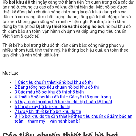
Hồ bơi khu đô thị
ngày càng trở thành tiện ích quan trọng của các dự
án nhà ở, chung cư cao cấp và khu đô thị hiện đại. Một hồ bơi được
thiết kế đúng tiêu chuẩn không chỉ mang lại giá trị sử dụng cho cư
dân mà còn nâng tầm chất lượng dự án, tăng giá trị bất động sản và
tạo nên không gian sống văn minh – tiện nghi. Khi được triển khai
đúng kỹ thuật bởi
Dịch vụ thiết kế và thi công hồ bơi
, hồ bơi khu đô
thị đảm bảo an toàn, vận hành ổn định và đáp ứng mọi tiêu chuẩn
Việt Nam & quốc tế.
Thiết kế hồ bơi trong khu đô thị cần đảm bảo: công năng phục vụ
nhiều nhóm tuổi, tính thẩm mỹ, hệ thống lọc hiệu quả, an toàn theo
quy định và vận hành tiết kiệm.
Mục Lục
1
Các tiêu chuẩn thiết kế hồ bơi khu đô thị
2
Bảng tổng hợp tiêu chuẩn hồ bơi khu đô thị
3
Các mẫu hồ bơi khu đô thị phổ biến
4
Thiết kế hồ bơi khu đô thị – Các yếu tố quan trọng
5
Quy trình thi công hồ bơi khu đô thị chuẩn kỹ thuật
6
Chi phí xây hồ bơi khu đô thị
7
Lưu ý khi thiết kế hồ bơi khu đô thị
8
Hồ bơi khu đô thị cần thiết kế theo tiêu chuẩn để đảm bảo an
toàn – thẩm mỹ – vận hành bền bỉ
Các tiêu chuẩn thiết kế hồ bơi