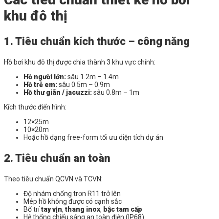
khu đô thị
1. Tiêu chuẩn kích thước – công năng
Hồ bơi khu đô thị được chia thành 3 khu vực chính:
Hồ người lớn:
sâu 1.2m – 1.4m
Hồ trẻ em:
sâu 0.5m – 0.9m
Hồ thư giãn / jacuzzi:
sâu 0.8m – 1m
Kích thước điển hình:
12×25m
10×20m
Hoặc hồ dạng free-form tối ưu diện tích dự án
2. Tiêu chuẩn an toàn
Theo tiêu chuẩn QCVN và TCVN:
Độ nhám chống trơn R11 trở lên
Mép hồ không được có cạnh sắc
Bố trí
tay vịn
,
thang inox
,
bậc tam cấp
Hệ thống chiếu sáng an toàn điện (IP68)