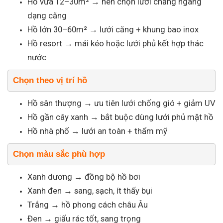
Hồ vừa 12–30m² → nên chọn lưới chăng ngang
dạng căng
Hồ lớn 30–60m² → lưới căng + khung bao inox
Hồ resort → mái kéo hoặc lưới phủ kết hợp thác
nước
Chọn theo vị trí hồ
Hồ sân thượng → ưu tiên lưới chống gió + giảm UV
Hồ gần cây xanh → bắt buộc dùng lưới phủ mặt hồ
Hồ nhà phố → lưới an toàn + thẩm mỹ
Chọn màu sắc phù hợp
Xanh dương → đồng bộ hồ bơi
Xanh đen → sang, sạch, ít thấy bụi
Trắng → hồ phong cách châu Âu
Đen → giấu rác tốt, sang trọng