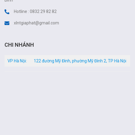
Hotline : 0832 29 82 82
xlntgiaphat@gmail.com
CHI NHÁNH
VP Hà Nội:
122 đường Mỹ Đình, phường Mỹ Đình 2, TP Hà Nội