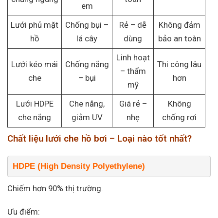
em
Lưới phủ mặt
Chống bụi –
Rẻ – dễ
Không đảm
hồ
lá cây
dùng
bảo an toàn
Linh hoạt
Lưới kéo mái
Chống nắng
Thi công lâu
– thẩm
che
– bụi
hơn
mỹ
Lưới HDPE
Che nắng,
Giá rẻ –
Không
che nắng
giảm UV
nhẹ
chống rơi
Chất liệu lưới che hồ bơi – Loại nào tốt nhất?
HDPE (High Density Polyethylene)
Chiếm hơn 90% thị trường.
Ưu điểm: