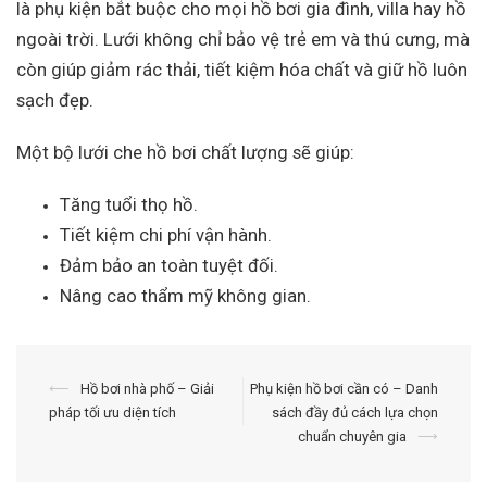
là phụ kiện bắt buộc cho mọi hồ bơi gia đình, villa hay hồ
ngoài trời. Lưới không chỉ bảo vệ trẻ em và thú cưng, mà
còn giúp giảm rác thải, tiết kiệm hóa chất và giữ hồ luôn
sạch đẹp.
Một bộ lưới che hồ bơi chất lượng sẽ giúp:
Tăng tuổi thọ hồ.
Tiết kiệm chi phí vận hành.
Đảm bảo an toàn tuyệt đối.
Nâng cao thẩm mỹ không gian.
Điều
⟵
Hồ bơi nhà phố – Giải
Phụ kiện hồ bơi cần có – Danh
pháp tối ưu diện tích
sách đầy đủ cách lựa chọn
hướng
chuẩn chuyên gia
⟶
bài