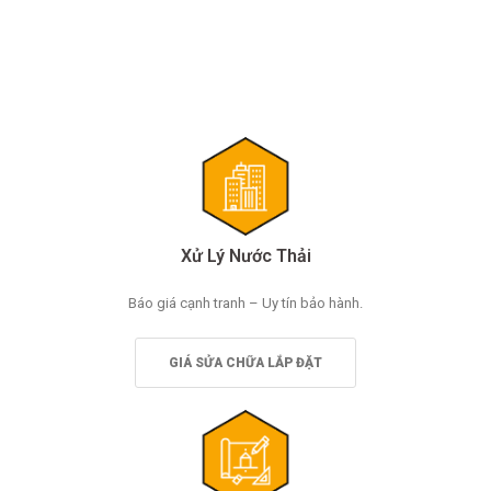
viết
Xử Lý Nước Thải
Báo giá cạnh tranh – Uy tín bảo hành.
GIÁ SỬA CHỮA LẮP ĐẶT