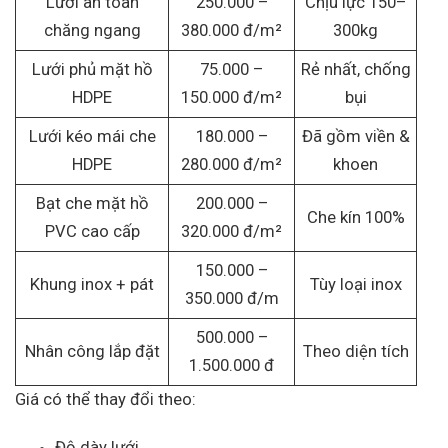
Lưới an toàn
250.000 –
Chịu lực 150–
chăng ngang
380.000 đ/m²
300kg
Lưới phủ mặt hồ
75.000 –
Rẻ nhất, chống
HDPE
150.000 đ/m²
bụi
Lưới kéo mái che
180.000 –
Đã gồm viền &
HDPE
280.000 đ/m²
khoen
Bạt che mặt hồ
200.000 –
Che kín 100%
PVC cao cấp
320.000 đ/m²
150.000 –
Khung inox + pát
Tùy loại inox
350.000 đ/m
500.000 –
Nhân công lắp đặt
Theo diện tích
1.500.000 đ
Giá có thể thay đổi theo:
Độ dày lưới