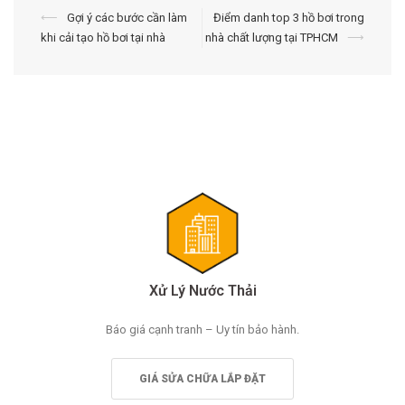
Điều
⟵
Gợi ý các bước cần làm
Điểm danh top 3 hồ bơi trong
khi cải tạo hồ bơi tại nhà
nhà chất lượng tại TPHCM
⟶
hướng
bài
viết
Xử Lý Nước Thải
Báo giá cạnh tranh – Uy tín bảo hành.
GIÁ SỬA CHỮA LẮP ĐẶT