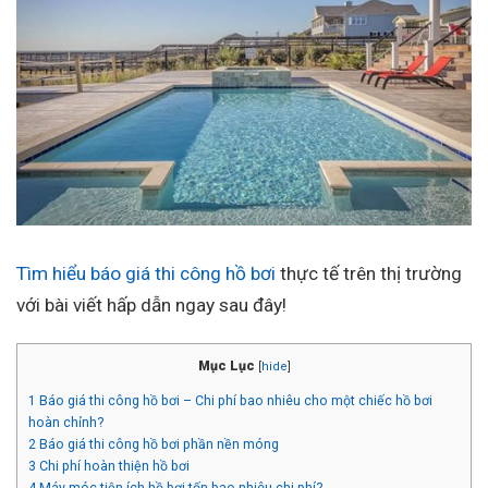
Tìm hiểu báo giá thi công hồ bơi
thực tế trên thị trường
với bài viết hấp dẫn ngay sau đây!
Mục Lục
[
hide
]
1
Báo giá thi công hồ bơi – Chi phí bao nhiêu cho một chiếc hồ bơi
hoàn chỉnh?
2
Báo giá thi công hồ bơi phần nền móng
3
Chi phí hoàn thiện hồ bơi