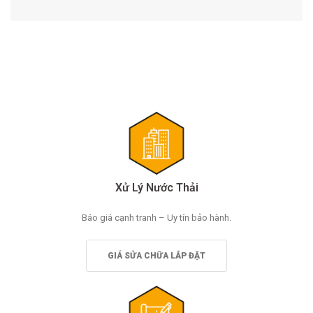
bài
viết
Xử Lý Nước Thải
Báo giá cạnh tranh – Uy tín bảo hành.
GIÁ SỬA CHỮA LẮP ĐẶT