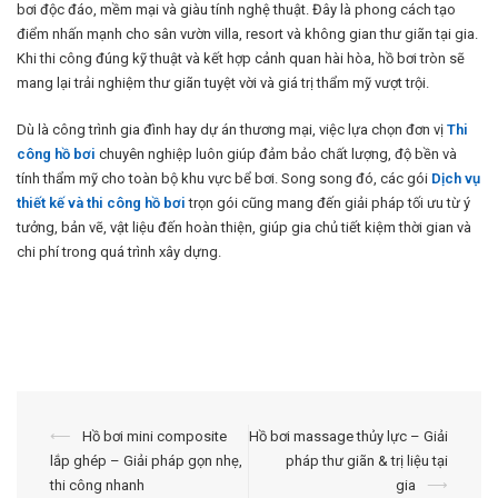
bơi độc đáo, mềm mại và giàu tính nghệ thuật. Đây là phong cách tạo
điểm nhấn mạnh cho sân vườn villa, resort và không gian thư giãn tại gia.
Khi thi công đúng kỹ thuật và kết hợp cảnh quan hài hòa, hồ bơi tròn sẽ
mang lại trải nghiệm thư giãn tuyệt vời và giá trị thẩm mỹ vượt trội.
Dù là công trình gia đình hay dự án thương mại, việc lựa chọn đơn vị
Thi
công hồ bơi
chuyên nghiệp luôn giúp đảm bảo chất lượng, độ bền và
tính thẩm mỹ cho toàn bộ khu vực bể bơi. Song song đó, các gói
Dịch vụ
thiết kế và thi công hồ bơi
trọn gói cũng mang đến giải pháp tối ưu từ ý
tưởng, bản vẽ, vật liệu đến hoàn thiện, giúp gia chủ tiết kiệm thời gian và
chi phí trong quá trình xây dựng.
Điều
⟵
Hồ bơi mini composite
Hồ bơi massage thủy lực – Giải
lắp ghép – Giải pháp gọn nhẹ,
pháp thư giãn & trị liệu tại
hướng
thi công nhanh
gia
⟶