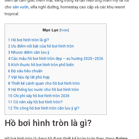
đem lại cảm giác mềm mại, sang trọng và tạo hiệu ứng thẩm mỹ rất tốt
cho
sân vườn
, villa nghỉ dưỡng, homestay cao cấp và các khu resort
tropical.
Mục Lục
[
hide
]
1
Hồ bơi hình tròn là gì?
2
Ưu điểm nổi bật của hồ bơi hình tròn
3
Nhược điểm cần lưu ý
4
Các mẫu hồ bơi hình tròn đẹp – xu hướng 2025–2026
5
Kích thước hồ bơi hình tròn phổ biến
6
Độ sâu tiêu chuẩn
7
Vật liệu ốp lát phù hợp
8
Thiết kế cảnh quan cho hồ bơi hình tròn
9
Hệ thống lọc nước cho hồ bơi hình tròn
10
Chi phí xây hồ bơi hình tròn 2026
11
Có nên xây hồ bơi hình tròn?
12
Thi công hồ bơi hình tròn cần lưu ý gì?
Hồ bơi hình tròn là gì?
Hồ bơi hình tròn là dạng hồ được thiết kế hoàn toàn theo dạng
đường