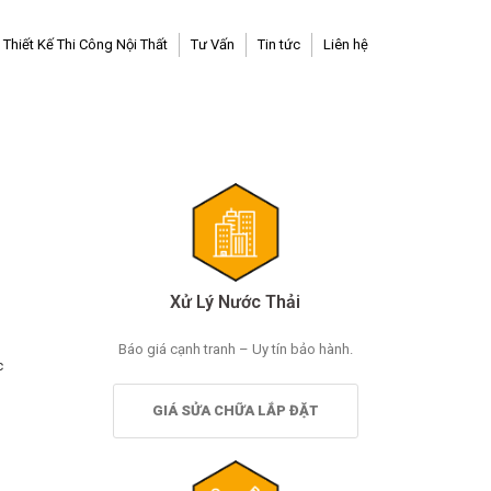
Thiết Kế Thi Công Nội Thất
Tư Vấn
Tin tức
Liên hệ
Xử Lý Nước Thải
Báo giá cạnh tranh – Uy tín bảo hành.
c
GIÁ SỬA CHỮA LẮP ĐẶT