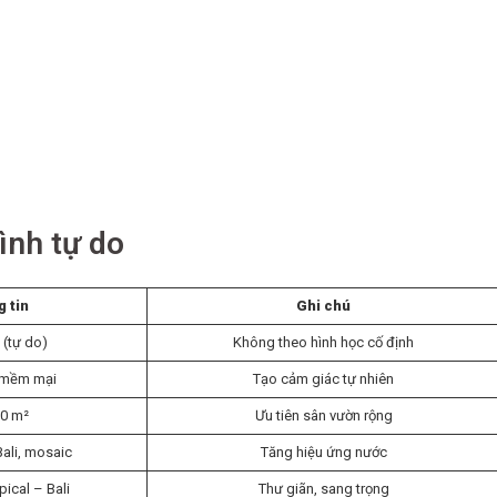
ình tự do
 tin
Ghi chú
 (tự do)
Không theo hình học cố định
 mềm mại
Tạo cảm giác tự nhiên
0 m²
Ưu tiên sân vườn rộng
Bali, mosaic
Tăng hiệu ứng nước
pical – Bali
Thư giãn, sang trọng