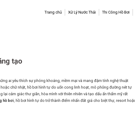
Trang chủ
Xử Lý Nước Thải
Thi Công Hồ Bơi
áng tạo
 những ai yêu thích sự phóng khoáng, mềm mại và mang đậm tính nghệ thuật
g hoặc chữ nhật, hồ bơi hình tự do uốn cong linh hoạt, mô phỏng đường nét tự
g lại cảm giác thư giãn, hòa mình với thiên nhiên và tạo dấu ấn thẩm mỹ rất
ng hồ bơi
, hồ bơi hình tự do trở thành điểm nhấn đắt giá cho biệt thự, resort hoặ