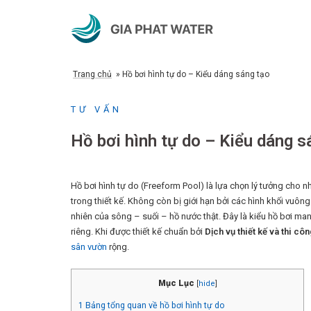
Chuyển
đến
nội
dung
Trang chủ
»
Hồ bơi hình tự do – Kiểu dáng sáng tạo
TƯ VẤN
Hồ bơi hình tự do – Kiểu dáng s
Hồ bơi hình tự do (Freeform Pool) là lựa chọn lý tưởng cho
trong thiết kế. Không còn bị giới hạn bởi các hình khối vuôn
nhiên của sông – suối – hồ nước thật. Đây là kiểu hồ bơi man
riêng. Khi được thiết kế chuẩn bởi
Dịch vụ thiết kế và thi cô
sân vườn
rộng.
Mục Lục
[
hide
]
1
Bảng tổng quan về hồ bơi hình tự do