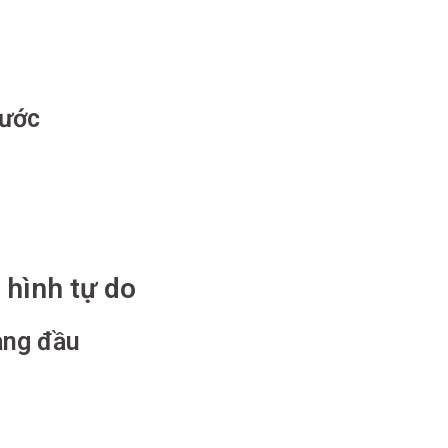
nước
 hình tự do
àng đầu