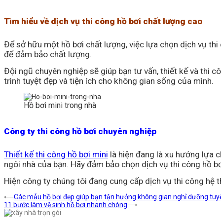
Tìm hiểu về dịch vụ thi công hồ bơi chất lượng cao
Để sở hữu một hồ bơi chất lượng, việc lựa chọn dịch vụ thi
để đảm bảo chất lượng.
Đội ngũ chuyên nghiệp sẽ giúp bạn tư vấn, thiết kế và thi
trình tuyệt đẹp và tiện ích cho không gian sống của mình.
Hồ bơi mini trong nhà
Công ty thi công hồ bơi chuyên nghiệp
Thiết kế thi công hồ bơi mini
là hiện đang là xu hướng lựa c
ngôi nhà của bạn. Hãy đảm bảo chọn dịch vụ thi công hồ bơ
Hiện công ty chúng tôi đang cung cấp dịch vụ thi công hệ 
Điều
⟵
Các mẫu hồ bơi đẹp giúp bạn tận hưởng không gian nghỉ dưỡng tuyệ
11 bước làm vệ sinh hồ bơi nhanh chóng
⟶
hướng