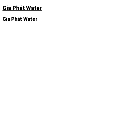
Chuyển
Gia Phát Water
đến
nội
Gia Phát Water
dung