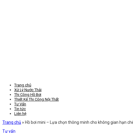
Trang chủ
Xử Lý Nước Thải
Thi Công Hồ Bơi
Thiết Kế Thi Công Nội Thất
Tư Vấn
Tin tức
Liên hệ
Trang chủ
»
Hồ bơi mini – Lựa chọn thông minh cho không gian hạn ch
Tư vấn