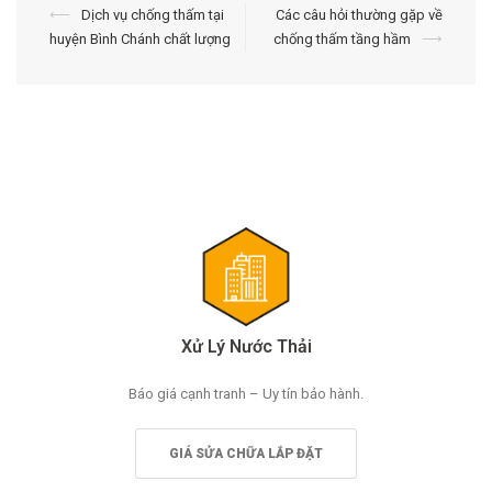
Điều
⟵
Dịch vụ chống thấm tại
Các câu hỏi thường gặp về
huyện Bình Chánh chất lượng
chống thấm tầng hầm
⟶
hướng
bài
viết
Xử Lý Nước Thải
Báo giá cạnh tranh – Uy tín bảo hành.
GIÁ SỬA CHỮA LẮP ĐẶT