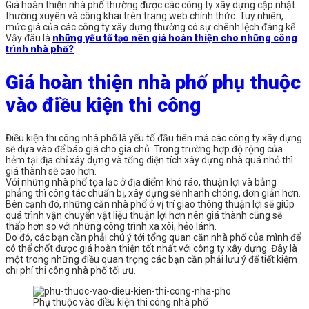
Giá hoàn thiện nhà phố thường được các công ty xây dựng cập nhật
thường xuyên và công khai trên trang web chính thức. Tuy nhiên,
mức giá của các công ty xây dựng thường có sự chênh lệch đáng kể.
Vậy đâu là
những yếu tố tạo nên giá hoàn thiện cho những công
trình nhà phố?
Giá hoàn thiện nhà phố phụ thuộc
vào điều kiện thi công
Điều kiện thi công nhà phố là yếu tố đầu tiên mà các công ty xây dựng
sẽ dựa vào để báo giá cho gia chủ. Trong trường hợp độ rộng của
hẻm tại địa chỉ xây dựng và tổng diện tích xây dựng nhà quá nhỏ thì
giá thành sẽ cao hơn.
Với những nhà phố tọa lạc ở địa điểm khô ráo, thuận lợi và bằng
phẳng thì công tác chuẩn bị, xây dựng sẽ nhanh chóng, đơn giản hơn.
Bên cạnh đó, những căn nhà phố ở vị trí giao thông thuận lợi sẽ giúp
quá trình vận chuyển vật liệu thuận lợi hơn nên giá thành cũng sẽ
thấp hơn so với những công trình xa xôi, hẻo lánh.
Do đó, các bạn cần phải chú ý tới tổng quan căn nhà phố của mình để
có thể chốt được giá hoàn thiện tốt nhất với công ty xây dựng. Đây là
một trong những điều quan trọng các bạn cần phải lưu ý để tiết kiệm
chi phí thi công nhà phố tối ưu.
Phụ thuộc vào điều kiện thi công nhà phố