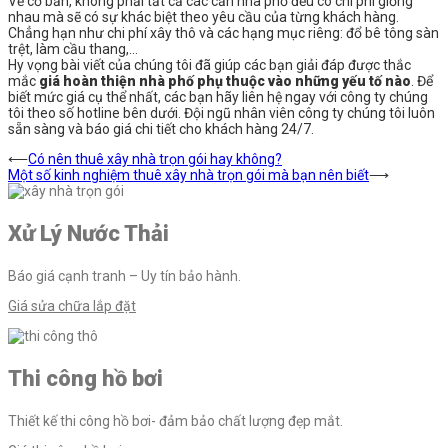
Về cơ bản, không phải tất cả các căn nhà phố đều có chi phí giống
nhau mà sẽ có sự khác biệt theo yêu cầu của từng khách hàng.
Chẳng hạn như chi phí xây thô và các hạng mục riêng: đổ bê tông sàn
trệt, làm cầu thang,…
Hy vọng bài viết của chúng tôi đã giúp các bạn giải đáp được thắc
mắc
giá hoàn thiện nhà phố phụ thuộc vào những yếu tố nào
. Để
biết mức giá cụ thể nhất, các bạn hãy liên hệ ngay với công ty chúng
tôi theo số hotline bên dưới. Đội ngũ nhân viên công ty chúng tôi luôn
sẵn sàng và báo giá chi tiết cho khách hàng 24/7.
Điều
⟵
Có nên thuê xây nhà trọn gói hay không?
Một số kinh nghiệm thuê xây nhà trọn gói mà bạn nên biết
⟶
hướng
bài
Xử Lý Nước Thải
viết
Báo giá cạnh tranh – Uy tín bảo hành.
Giá sửa chữa lắp đặt
Thi công hồ bơi
Thiết kế thi công hồ bơi- đảm bảo chất lượng đẹp mắt.