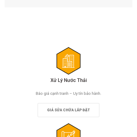
viết
Xử Lý Nước Thải
Báo giá cạnh tranh – Uy tín bảo hành.
GIÁ SỬA CHỮA LẮP ĐẶT