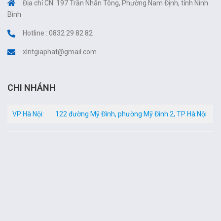
Địa chỉ CN: 197 Trần Nhân Tông, Phường Nam Định, tỉnh Ninh
Bình
Hotline : 0832 29 82 82
xlntgiaphat@gmail.com
CHI NHÁNH
VP Hà Nội:
122 đường Mỹ Đình, phường Mỹ Đình 2, TP Hà Nội