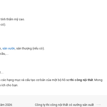
t tính thẩm mỹ cao.
 có).
m,
sân vườn
, sân thượng (nếu có).
 cầu,….
t….
 bạn các hạng mục và cấu tạo cơ bản của một bộ hồ sơ
thi công nội thất
. Mong
u ích cho bạn.
 năm 2026
Công ty thi công nội thất có xưởng sản xuất
⟶