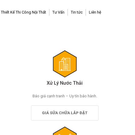
Thiết Kế Thi Công Nội Thất
Tư Vấn
Tin tức
Liên hệ
Xử Lý Nước Thải
Báo giá cạnh tranh – Uy tín bảo hành.
GIÁ SỬA CHỮA LẮP ĐẶT