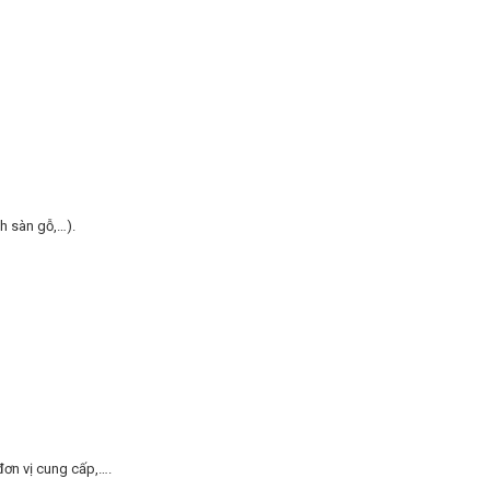
nh sàn gỗ,…).
 đơn vị cung cấp,….