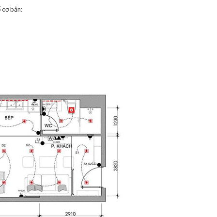
 cơ bản: