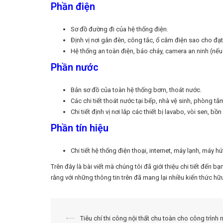
Phần điện
Sơ đồ đường đi của hệ thống điện.
Định vị nơi gắn đèn, công tắc, ổ cắm điện sao cho đạ
Hệ thống an toàn điện, báo cháy, camera an ninh (nếu
Phần nước
Bản sơ đồ của toàn hệ thống bơm, thoát nước.
Các chi tiết thoát nước tại bếp, nhà vệ sinh, phòng tắ
Chi tiết định vị nơi lắp các thiết bị lavabo, vòi sen, bồn
Phần tín hiệu
Chi tiết hệ thống điện thoại, internet, máy lạnh, máy hú
Trên đây là bài viết mà chúng tôi đã giới thiệu chi tiết đến
rằng với những thông tin trên đã mang lại nhiều kiến thức hữ
Điều
⟵
Tiêu chí thi công nội thất chu toàn cho công trình