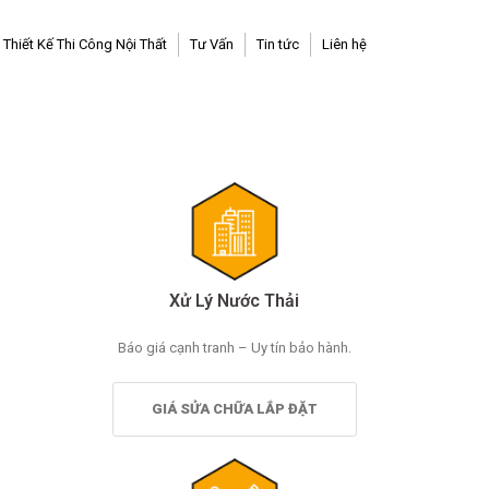
Thiết Kế Thi Công Nội Thất
Tư Vấn
Tin tức
Liên hệ
Xử Lý Nước Thải
Báo giá cạnh tranh – Uy tín bảo hành.
GIÁ SỬA CHỮA LẮP ĐẶT