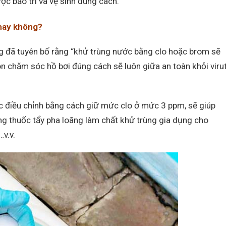
ợc bảo trì và vệ sinh đúng cách.”
 hay không?
 đã tuyên bố rằng “khử trùng nước bằng clo hoặc brom sẽ
luôn chăm sóc hồ bơi đúng cách sẽ luôn giữa an toàn khỏi viru
 điều chỉnh bằng cách giữ mức clo ở mức 3 ppm, sẽ giúp
ụng thuốc tẩy pha loãng làm chất khử trùng gia dụng cho
…v.v.