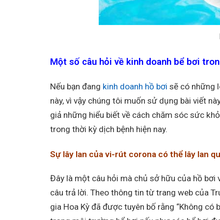
Một số câu hỏi về kinh doanh bể bơi tro
Nếu bạn đang
kinh doanh hồ bơi
sẽ có những lo
này, vì vậy chúng tôi muốn sử dụng bài viết n
giả những hiểu biết về cách chăm sóc sức khỏe
trong thời kỳ dịch bệnh hiện nay.
Sự lây lan của vi-rút corona có thể lây lan 
Đây là một câu hỏi mà chủ sở hữu của hồ bơi 
câu trả lời. Theo thông tin từ trang web của
gia Hoa Kỳ đã được tuyên bố rằng “Không có b