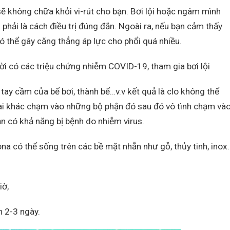
 sẽ không chữa khỏi vi-rút cho bạn. Bơi lội hoặc ngâm mình
hải là cách điều trị đúng đắn. Ngoài ra, nếu bạn cảm thấy
ó thể gây căng thẳng áp lực cho phổi quá nhiều.
ời có các triệu chứng nhiễm COVID-19, tham gia bơi lội
n tay cầm của bể bơi, thành bể…v.v kết quả là clo không thể
kỳ ai khác chạm vào những bộ phận đó sau đó vô tình chạm và
ạn có khả năng bị bệnh do nhiễm virus.
ona có thể sống trên các bề mặt nhẵn như gỗ, thủy tinh, inox.
iờ,
n 2-3 ngày.