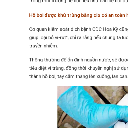
trong môi trường bể bơi nếu như các bể bơi đư
Hồ bơi được khử trùng bằng clo có an toàn
Cơ quan kiểm soát dịch bệnh CDC Hoa Kỳ cũng
giúp loại bỏ vi-rút”, chỉ ra rằng nếu chúng ta 
truyền nhiễm.
Thông thường để ổn định nguồn nước, sẽ được
tiêu diệt vi trùng, đồng thời khuyến nghị sử d
thành hồ bơi, tay cầm thang lên xuống, lan can