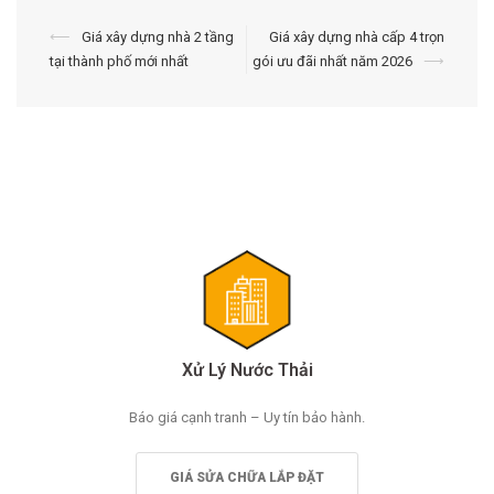
Điều
⟵
Giá xây dựng nhà 2 tầng
Giá xây dựng nhà cấp 4 trọn
tại thành phố mới nhất
gói ưu đãi nhất năm 2026
⟶
hướng
bài
viết
Xử Lý Nước Thải
Báo giá cạnh tranh – Uy tín bảo hành.
GIÁ SỬA CHỮA LẮP ĐẶT