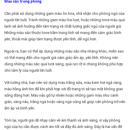
Màu sắc trong phòng
Cần phải sử dụng những gam màu ôn hòa, nhã nhặn cho phòng ngủ của
người lớn tuổi. Tránh những gam màu lòe loẹt, hoặc những tone màu quá
lạnh sẽ ảnh hưởng đến tâm trạng và chất lượng giấc ngủ của người già.
Những màu sắc thuộc tone trầm trung tính sẽ mang đến cảm giác bình
yên, thoải mái giúp tâm trạng được yên tĩnh, dễ ngủ hơn.
Ngoài ra, bạn có thể áp dụng những màu sắc nhẹ nhàng khác, miễn sao
có thể mang đến cho người già cảm giác ấm áp, yên tĩnh. Không nên
dùng những màu sắc quá tươi sáng, quá rực rỡ vì chúng không phù hợp
cho tâm lý của người lớn tuổi.
Với tường nhà, bạn nên sử dụng màu trắng sữa, màu kem hơi ngả vàng,
màu hồng ánh tím để khi phối hợp với đồ trang trí sẽ tạo một không gian
sống động hơn. Màu nâu gỗ tự nhiên hoặc những gam màu như cánh
gián, vàng nâu, trắng ngà hoặc vàng ngà cũng sẽ giúp căn phòng trở nên
ấm áp và bình yên.
Tóm lại, người già rất nhạy cảm về âm thanh và ánh sáng, vì vậy phòng
ngủ của họ cần được cách âm tốt và đầy đủ ánh sáng. Đây là hai vấn đề