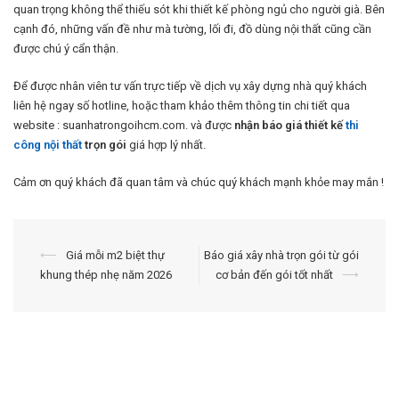
quan trọng không thể thiếu sót khi thiết kế phòng ngủ cho người già. Bên
cạnh đó, những vấn đề như mà tường, lối đi, đồ dùng nội thất cũng cần
được chú ý cẩn thận.
Để được nhân viên tư vấn trực tiếp về dịch vụ xây dựng nhà quý khách
liên hệ ngay số hotline, hoặc tham khảo thêm thông tin chi tiết qua
website : suanhatrongoihcm.com. và được
nhận báo giá thiết kế
thi
công nội thất
trọn gói
giá hợp lý nhất.
Cảm ơn quý khách đã quan tâm và chúc quý khách mạnh khỏe may mắn !
Điều
⟵
Giá mỗi m2 biệt thự
Báo giá xây nhà trọn gói từ gói
khung thép nhẹ năm 2026
cơ bản đến gói tốt nhất
⟶
hướng
bài
viết