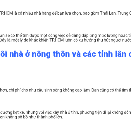
P.HCM là có nhiều nhà hàng để bạn lựa chọn, bao gồm Thái Lan, Trung Q
ạn sẽ có thể tìm được một công việc dễ dàng đáp ứng mức lương hoặc tiề
c. Đây là một lý do khác khiến TP.HCM luôn có xu hướng thu hút người nước
i nhà ở nông thôn và các tỉnh lân 
hấp hơn, chi phí cho nhu cầu sinh sống không cao lắm. Bạn cũng có thể tì
 đường kẹt xe, nhưng với việc xây nhà ở tỉnh, phương tiện đi lại không đ
hơn không sô bồ như thành phố lớn.