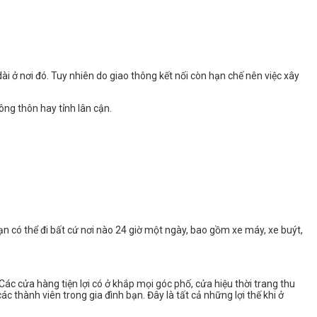
ài ở nơi đó. Tuy nhiên do giao thông kết nối còn hạn chế nên việc xây
ng thôn hay tỉnh lân cận.
bạn có thể đi bất cứ nơi nào 24 giờ một ngày, bao gồm xe máy, xe buýt,
c cửa hàng tiện lợi có ở khắp mọi góc phố, cửa hiệu thời trang thu
c thành viên trong gia đình bạn. Đây là tất cả những lợi thế khi ở