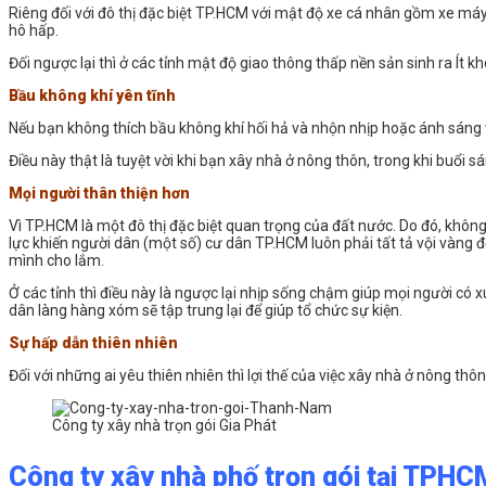
Riêng đối với đô thị đặc biệt TP.HCM với mật độ xe cá nhân gồm xe máy,
hô hấp.
Đối ngược lại thì ở các tỉnh mật độ giao thông thấp nền sản sinh ra Ít khó
Bầu không khí yên tĩnh
Nếu bạn không thích bầu không khí hối hả và nhộn nhịp hoặc ánh sáng v
Điều này thật là tuyệt vời khi bạn xây nhà ở nông thôn, trong khi buổi 
Mọi người thân thiện hơn
Vì TP.HCM là một đô thị đặc biệt quan trọng của đất nước. Do đó, khôn
lực khiến người dân (một số) cư dân TP.HCM luôn phải tất tả vội vàng 
mình cho lắm.
Ở các tỉnh thì điều này là ngược lại nhịp sống chậm giúp mọi người có x
dân làng hàng xóm sẽ tập trung lại để giúp tổ chức sự kiện.
Sự hấp dẫn thiên nhiên
Đối với những ai yêu thiên nhiên thì lợi thế của việc xây nhà ở nông th
Công ty xây nhà trọn gói Gia Phát
Công ty xây nhà phố trọn gói tại TPHC