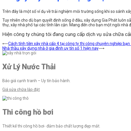
Trên đây là một số ví dụ về trải nghiệm môi trường sống khi so sánh x
Tuy nhiên cho dù bạn quyết định sống ở đâu, xây dựng Gia Phát luôn sẵ
thự, xây nhà phố tại các tỉnh lân cận. Mang đến cho bạn một ngôi nhà 
Hiện công ty chúng tôi đang cung cấp dịch vụ sửa chữa cải
Điều
⟵
Cách tính tiền xây nhà cấp 4 tại công ty thi công chuyên nghiệp bạn 
Nhà thầu xây dựng nhà ở gia đình uy tín số 1 hiện nay
⟶
hướng
bài
Xử Lý Nước Thải
viết
Báo giá cạnh tranh – Uy tín bảo hành.
Giá sửa chữa lắp đặt
Thi công hồ bơi
Thiết kế thi công hồ bơi- đảm bảo chất lượng đẹp mắt.