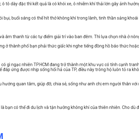
 ô tô dày đặc thì kết quả là có khói xe, ô nhiễm khí thải lớn gây ảnh hư
i bụi, buổi sáng có thể hít thở không khí trong lành, tinh thần sảng khoái 
à âm thanh từ các tự điểm giải trí vào ban đêm. Thì lựa chọn nhà ở nông
sáng ở thành phố bạn phải thức giấc khi nghe tiếng đồng hồ báo thức hoặc t
g có gì ngạc nhiên TP.HCM đang trở thành một khu vực có tính cạnh tran
để đáp ứng được nhịp sống hối hả của TP, điều này trông hộ luôn tỏ ra k
u hướng quan tâm, giúp đỡ, chia sẻ, sống như anh chị em người thân với nh
ôn là bạn có thể đi du lịch và tận hưởng không khí của thiên nhiên. Cho dù
M