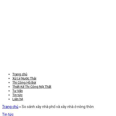
Trang chủ
Xử Lý Nước Thải
Thi Công Hồ Bơi
Thiết Kế Thi Công Nội Thất
Tư Vấn
Tin tức
Liên hệ
Trang chủ
»
So sánh xây nhà phố và xây nhà ở nông thôn
Tin tức