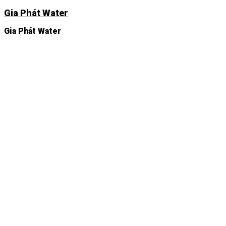
Chuyển
Gia Phát Water
đến
nội
Gia Phát Water
dung