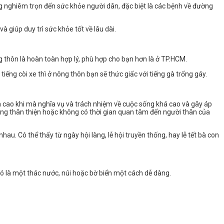
ởng nghiêm trọn đến sức khỏe người dân, đặc biệt là các bệnh về đường
và giúp duy trì sức khỏe tốt về lâu dài.
 thôn là hoàn toàn hợp lý, phù hợp cho bạn hơn là ở TP.HCM.
iếng còi xe thì ở nông thôn bạn sẽ thức giấc với tiếng gà trống gáy.
h cao khi mà nghĩa vụ và trách nhiệm về cuộc sống khá cao và gây áp
hông thân thiện hoặc không có thời gian quan tâm đến người thân của
au. Có thể thấy từ ngày hội làng, lễ hội truyền thống, hay lễ tết bà con
 đó là một thác nước, núi hoặc bờ biển một cách dễ dàng.