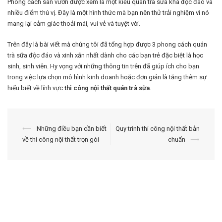
Phong cách sân vườn được xem là một kiểu quán trà sữa khá độc đáo và
nhiều điểm thú vị. Đây là một hình thức mà bạn nên thử trải nghiệm vì nó
mang lại cảm giác thoải mái, vui vẻ và tuyệt vời.
Trên đây là bài viết mà chúng tôi đã tổng hợp được 3 phong cách quán
trà sữa độc đáo và xinh xắn nhất dành cho các bạn trẻ đặc biệt là học
sinh, sinh viên. Hy vọng với những thông tin trên đã giúp ích cho bạn
trong việc lựa chọn mô hình kinh doanh hoặc đơn giản là tăng thêm sự
hiểu biết về lĩnh vực
thi công nội thất quán trà sữa
.
Điều
⟵
Những điều bạn cần biết
Quy trình thi công nội thất bản
về thi công nội thất trọn gói
chuẩn
⟶
hướng
bài
viết