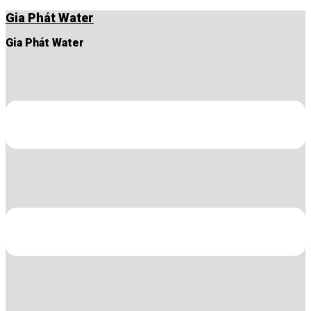
Chuyển
Gia Phát Water
đến
nội
Gia Phát Water
dung