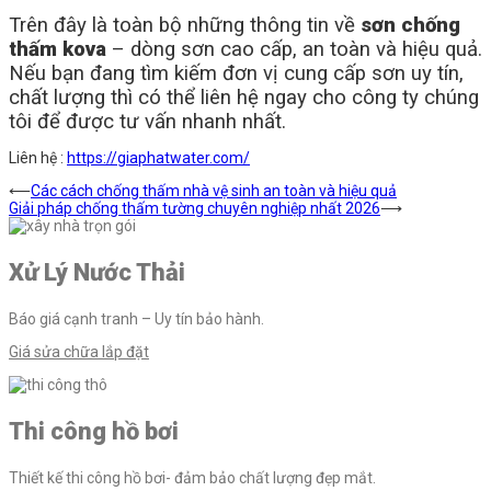
Trên đây là toàn bộ những thông tin về
sơn chống
thấm kova
– dòng sơn cao cấp, an toàn và hiệu quả.
Nếu bạn đang tìm kiếm đơn vị cung cấp sơn uy tín,
chất lượng thì có thể liên hệ ngay cho công ty chúng
tôi để được tư vấn nhanh nhất.
Liên hệ :
https://giaphatwater.com/
Điều
⟵
Các cách chống thấm nhà vệ sinh an toàn và hiệu quả
Giải pháp chống thấm tường chuyên nghiệp nhất 2026
⟶
hướng
bài
Xử Lý Nước Thải
viết
Báo giá cạnh tranh – Uy tín bảo hành.
Giá sửa chữa lắp đặt
Thi công hồ bơi
Thiết kế thi công hồ bơi- đảm bảo chất lượng đẹp mắt.