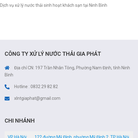
Dịch vụ xử lý nước thải sinh hoạt khách sạn tại Ninh Bình
CÔNG TY XỬ LÝ NƯỚC THẢI GIA PHÁT
Địa chỉ CN: 197 Trần Nhân Tông, Phường Nam Định, tỉnh Ninh
Bình
Hotline : 0832 29 82 82
xlntgiaphat@gmail.com
CHI NHÁNH
VP Hà Nội:
122 đường Mỹ Đình, phường Mỹ Đình 2, TP Hà Nội