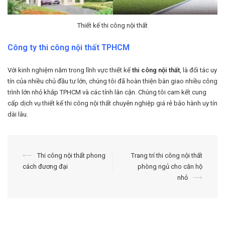
Thiết kế thi công nội thất
Công ty thi công nội thất TPHCM
Với kinh nghiệm năm trong lĩnh vực thiết kế
thi công nội thất
, là đối tác uy
tín của nhiều chủ đầu tư lớn, chúng tôi đã hoàn thiện bàn giao nhiều công
trình lớn nhỏ khắp TPHCM và các tỉnh lân cận. Chúng tôi cam kết cung
cấp dịch vụ thiết kế thi công nội thất chuyên nghiệp giá rẻ bảo hành uy tín
dài lâu.
Điều
⟵
Thi công nội thất phong
Trang trí thi công nội thất
cách đương đại
phòng ngủ cho căn hộ
hướng
nhỏ
⟶
bài
viết