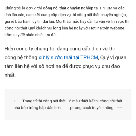
Chúng tôi là đơn vị
thi công nội thất chuyên nghiệp
tại TPHCM và các
tỉnh lân cận, cam kết cung cấp dịch vụ thi công nội thất chuyên nghiệp,
giá rẻ bảo hành uy tín dài lâu. Mọi thắc mắc hay cần tư vấn về lĩnh vực thi
công nội thất Quý khách vui lòng liên hệ ngày với Hotline trên website
hôm nay để nhận nhiều ưu đãi.
Hiện công ty chúng tôi đang cung cấp dịch vụ thi
công hệ thống
xử lý nước thải tại TPHCM
, Quý vị quan
tâm liên hệ với số hotline để được phục vụ chu đáo
nhất.
Điều
⟵
Trang trí thi công nội thất
6 mẫu thiết kế thi công nội thất
nhà bếp trông hấp dẫn hơn
phong cách truyền thống
⟶
hướng
bài
viết