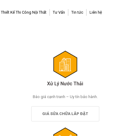
Thiết Kế Thi Công Nội Thất
Tư Vấn
Tin tức
Liên hệ
Xử Lý Nước Thải
Báo giá cạnh tranh – Uy tín bảo hành.
GIÁ SỬA CHỮA LẮP ĐẶT