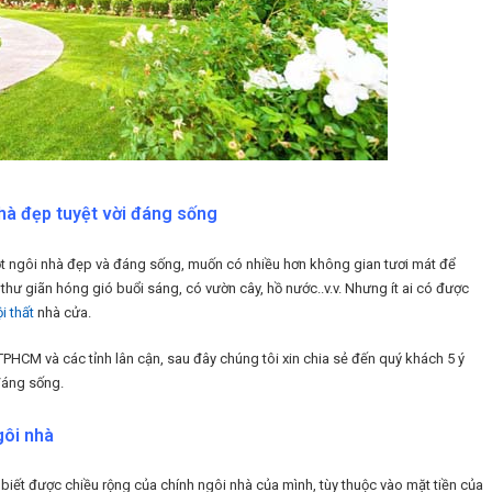
nhà đẹp tuyệt vời đáng sống
ột ngôi nhà đẹp và đáng sống, muốn có nhiều hơn không gian tươi mát để
hư giãn hóng gió buổi sáng, có vườn cây, hồ nước..v.v. Nhưng ít ai có được
i thất
nhà cửa.
 TPHCM và các tỉnh lân cận, sau đây chúng tôi xin chia sẻ đến quý khách 5 ý
đáng sống.
gôi nhà
i biết được chiều rộng của chính ngôi nhà của mình, tùy thuộc vào mặt tiền của