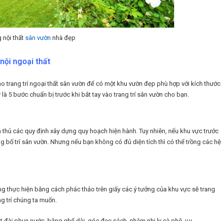
 nội thất
sân vườn
nhà đẹp
nội ngoại thất
ào trang trí ngoại thất sân vườn để có một khu vườn đẹp phù hợp với kích thước
à 5 bước chuẩn bị trước khi bắt tay vào trang trí sân vườn cho bạn.
 thủ các quy định xây dựng quy hoạch hiện hành. Tuy nhiên, nếu khu vực trước
 bố trí sân vườn. Nhưng nếu bạn không có đủ diện tích thì có thể trồng các hệ
dàng thực hiện bằng cách phác thảo trên giấy các ý tưởng của khu vực sẽ trang
g trí chúng ta muốn.
t đài phun nước, băng ghế dài, góc đọc sách, nhâm nhi ly cà phê..v.v.