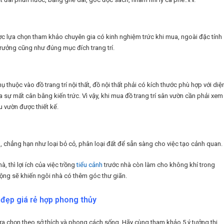
ược lựa chọn tham khảo chuyên gia có kinh nghiệm trức khi mua, ngoài đặc tính
 trưởng cũng như đúng mục đích trang trí.
huộc vào đồ trang trí nội thất, đồ nội thất phải có kích thước phù hợp với diệ
 sự mất cân bằng kiến trức. Vì vậy, khi mua đồ trang trí sân vườn cần phải xem
 vườn được thiết kế.
, chẳng hạn như loại bỏ cỏ, phân loại đất để sẵn sàng cho việc tạo cảnh quan.
 thì lợi ích của việc trồng
tiểu cảnh
trước nhà còn làm cho không khí trong
 rộng sẽ khiến ngôi nhà có thêm góc thư giãn.
à đẹp giá rẻ hợp phong thủy
để lựa chọn theo sở thích và phong cách sống. Hãy cùng tham khảo 5 ý tưởng thi