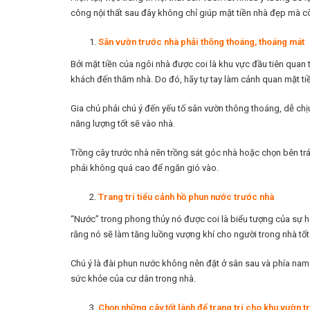
công nội thất sau đây không chỉ giúp mặt tiền nhà đẹp mà 
Sân vườn trước nhà phải thông thoáng, thoáng mát
Bởi mặt tiền của ngôi nhà được coi là khu vực đầu tiên quan
khách đến thăm nhà. Do đó, hãy tự tay làm cảnh quan mặt ti
Gia chủ phải chú ý đến yếu tố sân vườn thông thoáng, dễ chịu
năng lượng tốt sẽ vào nhà.
Trồng cây trước nhà nên trồng sát góc nhà hoặc chọn bên trá
phải không quá cao để ngăn gió vào.
Trang trí tiểu cảnh hồ phun nước trước nhà
“Nước” trong phong thủy nó được coi là biểu tượng của sự hanh
rằng nó sẽ làm tăng luồng vượng khí cho người trong nhà tốt h
Chú ý là đài phun nước không nên đặt ở sân sau và phía nam 
sức khỏe của cư dân trong nhà.
Chọn những cây tốt lành để trang trí cho khu vườn t