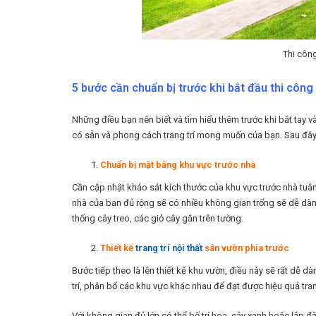
Thi công
5 bước cần chuẩn bị trước khi bắt đầu thi công 
Những điều bạn nên biết và tìm hiểu thêm trước khi bắt tay v
có sẵn và phong cách trang trí mong muốn của bạn. Sau đây l
Chuẩn bị mặt bằng khu vực trước nhà
Cần cập nhật khảo sát kích thước của khu vực trước nhà tuân
nhà của bạn đủ rộng sẽ có nhiều không gian trống sẽ dễ dàng
thống cây treo, các giỏ cây gắn trên tường.
Thiết kế
trang trí nội thất
sân vườn phía trước
Bước tiếp theo là lên thiết kế khu vườn, điều này sẽ rất dễ 
trí, phân bổ các khu vực khác nhau để đạt được hiệu quả tran
Với không gian đủ lớn có thể bố trí hoa, cây xanh hoặc lắp đặ