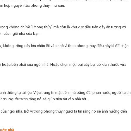
còn hợp nguyên tắc phong thủy như sau.
 trọng không chỉ về “Phong thủy” mà còn là khu vực đầu tiên gây ấn tượng với
ền của ngôi nhà của bạn.
, không trồng cây lớn chắn lối vào nhà vì theo phong thủy điều này là để chặn
i hoặc bên phải của ngôi nhà. Hoặc chọn một loại cây bụi có kích thước vừa
 thông tụ tài lộc. Việc trang trí mặt tiền nhà bằng đài phun nước, người ta tin
ơn. Người ta tin rằng nó sẽ giúp tiền tài vào nhà tốt.
của ngôi nhà. Bởi vì trong phong thủy người ta tin rằng nó sẽ ảnh hưởng đến
rước nhà