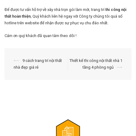
Để được tư vấn hỗ trợ về xây nhà trọn gói làm mới, trang trí
thi công nội
thất hoàn thiện
, Quý khách liên hệ ngay với Công ty chúng tôi quá số
hotline trên website để nhận được sự phục vụ chu đáo nhất.
Cảm ơn quý khách đã quan tâm theo dõi !
Điều
⟵
9 cách trang trí nội thất
Thiết kế thi công nội thất nhà 1
nhà đẹp giá rẻ
tầng 4 phòng ngủ
⟶
hướng
bài
viết