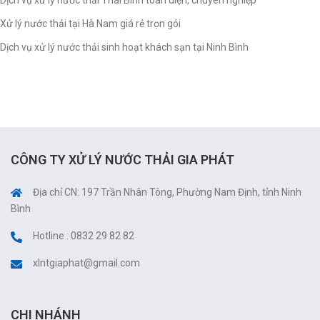
Dịch vụ xử lý nước thải Thái Bình toàn diện, chuyên nghiệp
Xử lý nước thải tại Hà Nam giá rẻ trọn gói
Dịch vụ xử lý nước thải sinh hoạt khách sạn tại Ninh Bình
CÔNG TY XỬ LÝ NƯỚC THẢI GIA PHÁT
Địa chỉ CN: 197 Trần Nhân Tông, Phường Nam Định, tỉnh Ninh
Bình
Hotline : 0832 29 82 82
xlntgiaphat@gmail.com
CHI NHÁNH