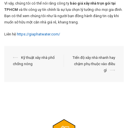
Vì vậy, chúng tôi có thể nói rằng công ty
báo giá xây nhà trọn gói tại
TPHCM
và thi công uy tín chính là sự lựa chọn lý tưởng cho mọi gia đình.
Bạn có thể xem chúng tôi như là người bạn đồng hành đáng tin cậy khi
muốn sở hữu một căn nhà giá rẻ, khang trang.
Liên hệ
https://giaphatwater.com/
Điều
⟵
Kỹ thuật xây nhà phố
Tiến độ xây nhà nhanh hay
chống nóng
chậm phụ thuộc vào điều
hướng
gì
⟶
bài
viết