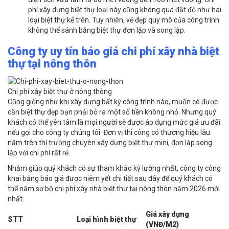
phí xây dựng biệt thự loại này cũng không quá đắt đỏ như hai
loại biệt thự kể trên. Tuy nhiên, vẻ đẹp quy mô của công trình
không thể sánh bằng biệt thự đơn lập và song lập.
Công ty uy tín báo giá chi phí xây nhà biệt
thự tại nông thôn
Chi phí xây biệt thự ở nông thông
Cũng giống như khi xây dựng bất kỳ công trình nào, muốn có được
căn biệt thự đẹp bạn phải bỏ ra một số tiền không nhỏ. Nhưng quý
khách có thể yên tâm là mọi người sẽ được áp dụng mức giá ưu đãi
nếu gọi cho công ty chúng tôi. Đơn vị thi công có thương hiệu lâu
năm trên thị trường chuyên xây dựng biệt thự mini, đơn lập song
lập với chi phí rất rẻ.
Nhằm giúp quý khách có sự tham khảo kỹ lưỡng nhất, công ty công
khai bảng báo giá được niêm yết chi tiết sau đây để quý khách có
thể nắm sơ bộ chi phí xây nhà biệt thự tại nông thôn năm 2026 mới
nhất.
Giá xây dựng
STT
Loại hình biệt thự
(VNĐ/M2)