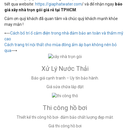
tiết qua website:
https://giaphatwater.com
/ và để nhận ngay
báo
giá x
â
y nhà trọn gói giá rẻ tại TPHCM
.
Cảm ơn quý khách đã quan tâm và chúc quý khách mạnh khỏe
may mắn !
Điều
⟵
Cách bố trí ổ cắm điện trong nhà đảm bảo an toàn và thẩm mỹ
cao
hướng
Cách trang trí nội thất cho mùa đông ấm áp bạn không nên bỏ
bài
qua
⟶
viết
Xử Lý Nước Thải
Báo giá cạnh tranh – Uy tín bảo hành.
Giá sửa chữa lắp đặt
Thi công hồ bơi
Thiết kế thi công hồ bơi- đảm bảo chất lượng đẹp mắt.
Giá thi công hồ bơi