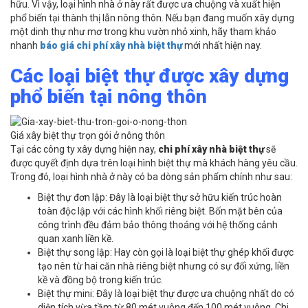
hữu. Vì vậy, loại hình nhà ở này rất được ưa chuộng và xuất hiện
phổ biến tại thành thị lẫn nông thôn. Nếu bạn đang muốn xây dựng
một dinh thự như mơ trong khu vườn nhỏ xinh, hãy tham khảo
nhanh
báo giá
chi phí xây nhà biệt thự
mới nhất hiện nay.
Các loại biệt thự được xây dựng
phổ biến tại nông thôn
Giá xây biệt thự trọn gói ở nông thôn
Tại các công ty xây dựng hiện nay,
chi phí xây nhà biệt thự
sẽ
được quyết định dựa trên loại hình biệt thự mà khách hàng yêu cầu.
Trong đó, loại hình nhà ở này có ba dòng sản phẩm chính như sau:
Biệt thự đơn lập: Đây là loại biệt thự sở hữu kiến trúc hoàn
toàn độc lập với các hình khối riêng biệt. Bốn mặt bên của
công trình đều đảm bảo thông thoáng với hệ thống cảnh
quan xanh liền kề.
Biệt thự song lập: Hay còn gọi là loại biệt thự ghép khối được
tạo nên từ hai căn nhà riêng biệt nhưng có sự đối xứng, liền
kề và đồng bộ trong kiến trúc.
Biệt thự mini: Đây là loại biệt thự được ưa chuộng nhất do có
diện tích vừa tầm từ 80 mét vuông đến 100 mét vuông. Chi