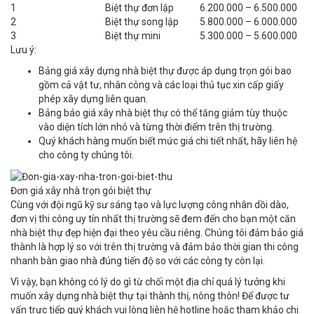
1
Biệt thự đơn lập
6.200.000 – 6.500.000
2
Biệt thự song lập
5.800.000 – 6.000.000
3
Biệt thự mini
5.300.000 – 5.600.000
Lưu ý:
Bảng giá xây dựng nhà biệt thự được áp dụng trọn gói bao
gồm cả vật tư, nhân công và các loại thủ tục xin cấp giấy
phép xây dựng liên quan.
Bảng báo giá xây nhà biệt thự có thể tăng giảm tùy thuộc
vào diện tích lớn nhỏ và từng thời điểm trên thị trường.
Quý khách hàng muốn biết mức giá chi tiết nhất, hãy liên hệ
cho công ty chúng tôi.
Đơn giá xây nhà trọn gói biệt thự
Cùng với đội ngũ kỹ sư sáng tạo và lực lượng công nhân dồi dào,
đơn vị thi công uy tín nhất thị trường sẽ đem đến cho bạn một căn
nhà biệt thự đẹp hiện đại theo yêu cầu riêng. Chúng tôi đảm bảo giá
thành là hợp lý so với trên thị trường và đảm bảo thời gian thi công
nhanh bàn giao nhà đúng tiến độ so với các công ty còn lại.
Vì vậy, bạn không có lý do gì từ chối một địa chỉ quá lý tưởng khi
muốn xây dựng nhà biệt thự tại thành thị, nông thôn! Để được tư
vấn trực tiếp quý khách vui lòng liên hệ hotline hoặc tham khảo chi