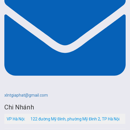
xlntgiaphat@gmail.com
Chi Nhánh
VP Hà Nội:
122 đường Mỹ Đình, phường Mỹ Đình 2, TP Hà Nội