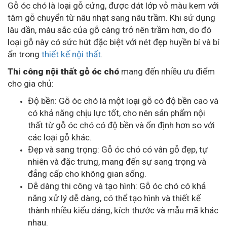
Gỗ óc chó là loại gỗ cứng, được dát lớp vỏ màu kem với
tâm gỗ chuyển từ nâu nhạt sang nâu trầm. Khi sử dụng
lâu dần, màu sắc của gỗ càng trở nên trầm hơn, do đó
loại gỗ này có sức hút đặc biệt với nét đẹp huyền bí và bí
ẩn trong
thiết kế nội thất
.
Thi công nội thất gỗ óc chó
mang đến nhiều ưu điểm
cho gia chủ:
Độ bền: Gỗ óc chó là một loại gỗ có độ bền cao và
có khả năng chịu lực tốt, cho nên sản phẩm nội
thất từ gỗ óc chó có độ bền và ổn định hơn so với
các loại gỗ khác.
Đẹp và sang trọng: Gỗ óc chó có vân gỗ đẹp, tự
nhiên và đặc trưng, mang đến sự sang trọng và
đẳng cấp cho không gian sống.
Dễ dàng thi công và tạo hình: Gỗ óc chó có khả
năng xử lý dễ dàng, có thể tạo hình và thiết kế
thành nhiều kiểu dáng, kích thước và mẫu mã khác
nhau.