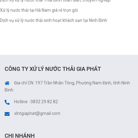
Dịch vụ xử lý nước thải Thái Bình toàn diện, chuyên nghiệp
Xử lý nước thải tại Hà Nam giá rẻ trọn gói
Dịch vụ xử lý nước thải sinh hoạt khách sạn tại Ninh Bình
CÔNG TY XỬ LÝ NƯỚC THẢI GIA PHÁT
Địa chỉ CN: 197 Trần Nhân Tông, Phường Nam Định, tỉnh Ninh
Bình
Hotline : 0832 29 82 82
xlntgiaphat@gmail.com
CHI NHÁNH