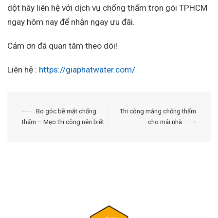
dột hãy liên hệ với dịch vụ chống thấm trọn gói TPHCM
ngay hôm nay để nhận ngay ưu đãi.
Cảm ơn đã quan tâm theo dõi!
Liên hệ :
https://giaphatwater.com/
Điều
⟵
Bo góc bề mặt chống
Thi công màng chống thấm
thấm – Mẹo thi công nên biết
cho mái nhà
⟶
hướng
bài
viết