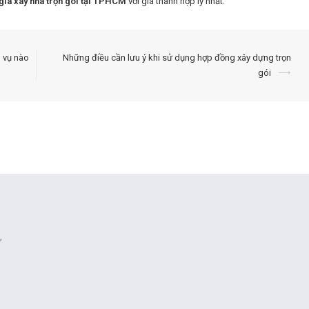
giá xây nhà trọn gói tại TPHCM
với giá thành hợp lý nhất.
h vụ nào
Những điều cần lưu ý khi sử dụng hợp đồng xây dựng trọn
gói
⟶
,