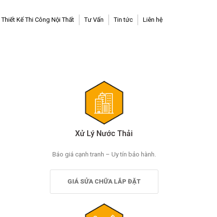
Thiết Kế Thi Công Nội Thất
Tư Vấn
Tin tức
Liên hệ
Xử Lý Nước Thải
Báo giá cạnh tranh – Uy tín bảo hành.
GIÁ SỬA CHỮA LẮP ĐẶT