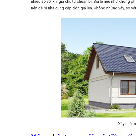
nhiều so với khi gia chủ tự chuẩn bị. Bởi lẽ nếu như không ph
nên dễ bị nhà cung cấp đôn giá lên. Không những vậy, so với
Xây nhà tr