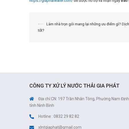
https://giaphatwater.com/
để được hỗ trợ và nhận ngay
báo 
Điều
⟵
Làm nhà trọn gói mang lại những ưu điểm gì? Dịc
tốt?
hướng
bài
viết
CÔNG TY XỬ LÝ NƯỚC THẢI GIA PHÁT
Địa chỉ CN: 197 Trần Nhân Tông, Phường Nam Định
tỉnh Ninh Bình
Hotline : 0832 29 82 82
xlntgiaphat@gmail.com